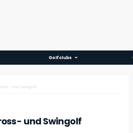
Golfclubs
Deutschland
Österreich
 Cross- und Swingolf
Schweiz
Cross- und Swingolf