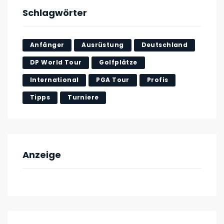
Schlagwörter
Anfänger
Ausrüstung
Deutschland
DP World Tour
Golfplätze
International
PGA Tour
Profis
Tipps
Turniere
Anzeige