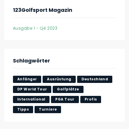
123Golfsport Magazin
Ausgabe 1 - Q4 2023
Schlagwörter
Anfänger
Ausrüstung
Deutschland
DP World Tour
Golfplätze
International
PGA Tour
Profis
Tipps
Turniere