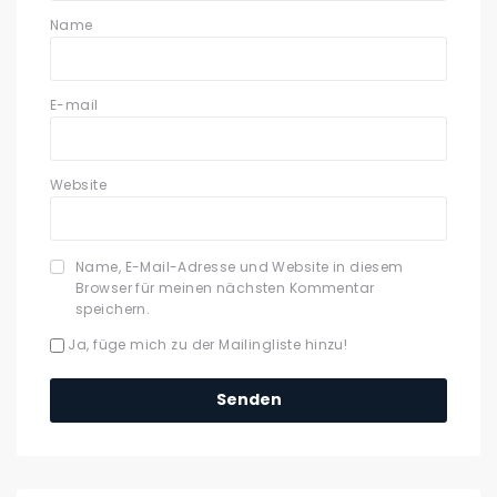
Name
E-mail
Website
Name, E-Mail-Adresse und Website in diesem
Browser für meinen nächsten Kommentar
speichern.
Ja, füge mich zu der Mailingliste hinzu!