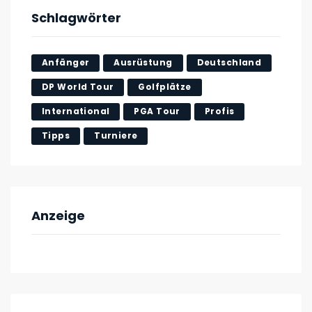
Schlagwörter
Anfänger
Ausrüstung
Deutschland
DP World Tour
Golfplätze
International
PGA Tour
Profis
Tipps
Turniere
Anzeige