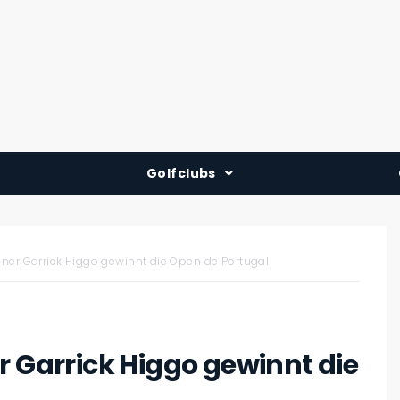
Golfclubs
Deutschland
Österreich
aner Garrick Higgo gewinnt die Open de Portugal
Schweiz
r Garrick Higgo gewinnt die