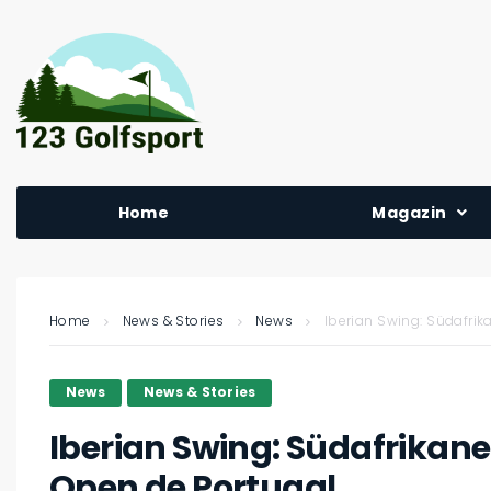
Home
Magazin
Home
News & Stories
News
Iberian Swing: Südafrik
News
News & Stories
Iberian Swing: Südafrikane
Open de Portugal