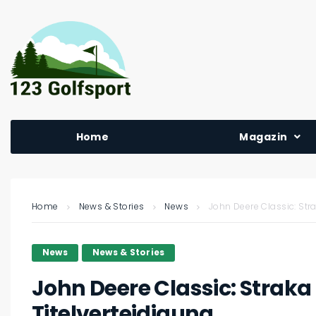
Home
Magazin
Home
News & Stories
News
John Deere Classic: Stra
News
News & Stories
John Deere Classic: Straka
Titelverteidigung