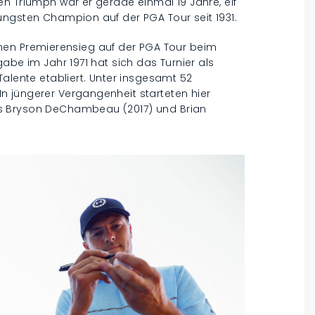
n Triumph war er gerade einmal 19 Jahre, elf
üngsten Champion auf der PGA Tour seit 1931.
seinen Premierensieg auf der PGA Tour beim
abe im Jahr 1971 hat sich das Turnier als
Talente etabliert. Unter insgesamt 52
 jüngerer Vergangenheit starteten hier
s Bryson DeChambeau (2017) und Brian