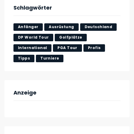
Schlagwörter
Anfänger
Ausrüstung
Deutschland
DP World Tour
Golfplätze
International
PGA Tour
Profis
Tipps
Turniere
Anzeige