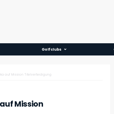
Golfclubs
Deutschland
Österreich
ka auf Mission Titelverteidigung
Schweiz
 auf Mission