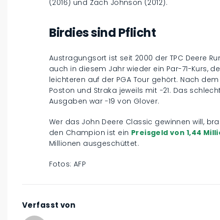
(2016) und Zach Johnson (2012).
Birdies sind Pflicht
Austragungsort ist seit 2000 der TPC Deere Run i
auch in diesem Jahr wieder ein Par-71-Kurs, d
leichteren auf der PGA Tour gehört. Nach dem 
Poston und Straka jeweils mit −21. Das schlech
Ausgaben war −19 von Glover.
Wer das John Deere Classic gewinnen will, bra
den Champion ist ein
Preisgeld von 1,44 Mil
Millionen ausgeschüttet.
Fotos: AFP
Verfasst von