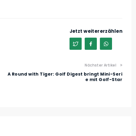
Jetzt weitererzählen
Nächster Artikel
A Round with Tiger: Golf Digest bringt Mini-Seri
e mit Golf-Star