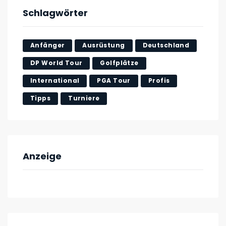
Schlagwörter
Anfänger
Ausrüstung
Deutschland
DP World Tour
Golfplätze
International
PGA Tour
Profis
Tipps
Turniere
Anzeige