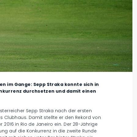
ten im Gange: Sepp Straka konnte sich in
onkurrenz durchsetzen und damit einen
sterreicher Sepp Straka nach der ersten
s Clubhaus. Damit stellte er den Rekord von
 2016 in Rio de Janeiro ein. Der 28-Jährige
ng auf die Konkurrenz in die zweite Runde