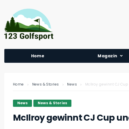
Home
Magazin
Home
News & Stories
News
McIlroy gewinnt CJ Cup 
News
News & Stories
McIlroy gewinnt CJ Cup un