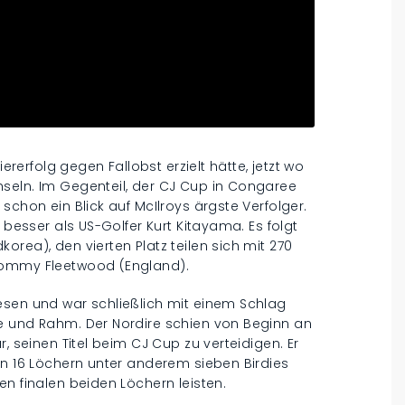
iererfolg gegen Fallobst erzielt hätte, jetzt wo
seln. Im Gegenteil, der CJ Cup in Congaree
schon ein Blick auf McIlroys ärgste Verfolger.
 besser als US-Golfer Kurt Kitayama. Es folgt
rea), den vierten Platz teilen sich mit 270
Tommy Fleetwood (England).
esen und war schließlich mit einem Schlag
e und Rahm. Der Nordire schien von Beginn an
, seinen Titel beim CJ Cup zu verteidigen. Er
en 16 Löchern unter anderem sieben Birdies
en finalen beiden Löchern leisten.