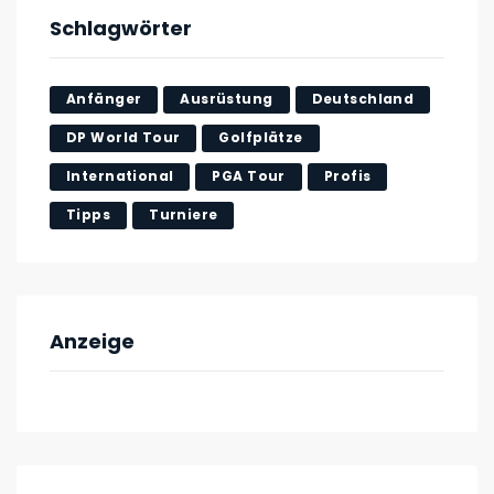
Schlagwörter
Anfänger
Ausrüstung
Deutschland
DP World Tour
Golfplätze
International
PGA Tour
Profis
Tipps
Turniere
Anzeige