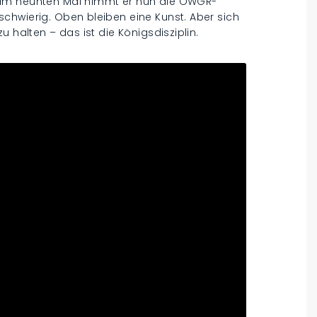
Zum neunten Mal nimmt er nun die OWGR-
chwierig. Oben bleiben eine Kunst. Aber sich
 halten – das ist die Königsdisziplin.