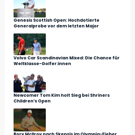
Genesis Scottish Open: Hochdotierte
Generalprobe vor dem letzten Major
Volvo Car Scandinavian Mixed: Die Chance für
Weltklasse-Golfer:innen
Newcomer Tom Kim holt Sieg bei Shriners
Children’s Open
Rory McIlroy nach Skepsis im Olympia-Fieber