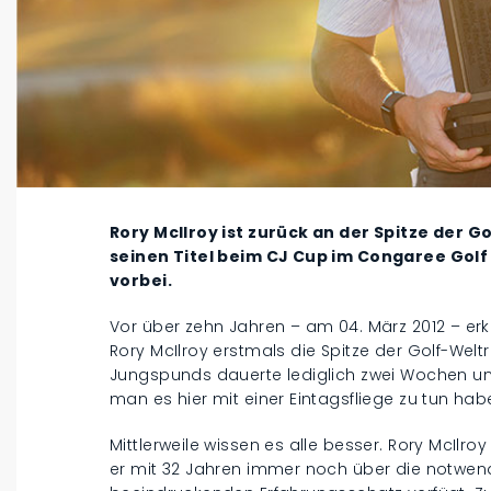
Rory McIlroy ist zurück an der Spitze der G
seinen Titel beim CJ Cup im Congaree Golf 
vorbei.
Vor über zehn Jahren – am 04. März 2012 – e
Rory McIlroy erstmals die Spitze der Golf-Welt
Jungspunds dauerte lediglich zwei Wochen u
man es hier mit einer Eintagsfliege zu tun ha
Mittlerweile wissen es alle besser. Rory McIlroy 
er mit 32 Jahren immer noch über die notwen