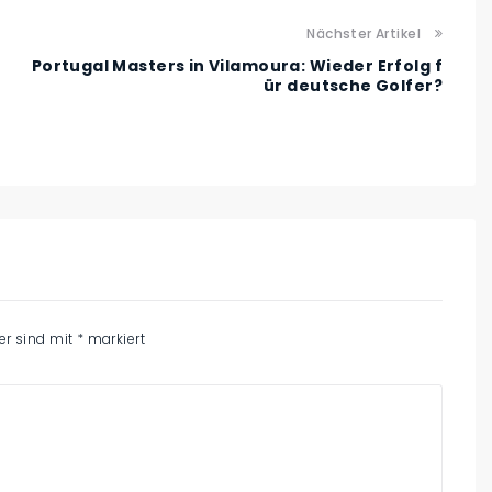
Nächster Artikel
Portugal Masters in Vilamoura: Wieder Erfolg f
ür deutsche Golfer?
der sind mit
*
markiert