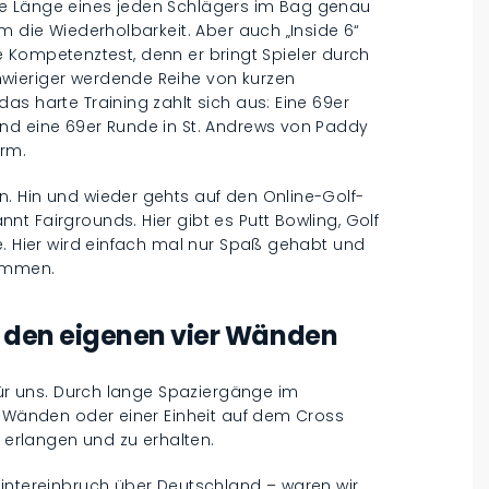
e Länge eines jeden Schlägers im Bag genau
m die Wiederholbarkeit. Aber auch „Inside 6“
ive Kompetenztest, denn er bringt Spieler durch
wieriger werdende Reihe von kurzen
as harte Training zahlt sich aus: Eine 69er
nd eine 69er Runde in St. Andrews von Paddy
orm.
. Hin und wieder gehts auf den Online-Golf-
t Fairgrounds. Hier gibt es Putt Bowling, Golf
e. Hier wird einfach mal nur Spaß gehabt und
nommen.
in den eigenen vier Wänden
 für uns. Durch lange Spaziergänge im
r Wänden oder einer Einheit auf dem Cross
u erlangen und zu erhalten.
Wintereinbruch über Deutschland – waren wir