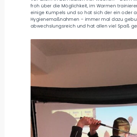
froh über die Möglichkeit, im Warmen trainier
einige Kumpels und so hat sich der ein oder a
Hygienemaßnahmen – immer mal dazu gebuc
abwechslungsreich und hat allen viel Spaß g