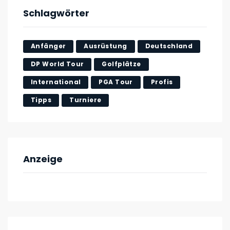
Schlagwörter
Anfänger
Ausrüstung
Deutschland
DP World Tour
Golfplätze
International
PGA Tour
Profis
Tipps
Turniere
Anzeige