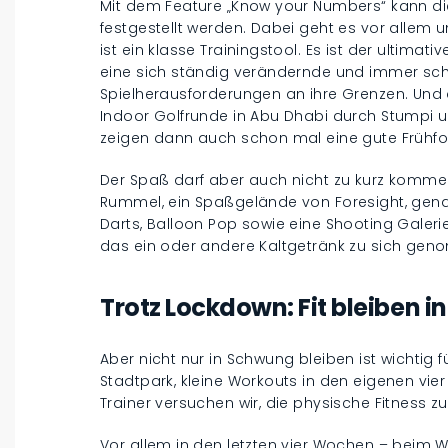
Mit dem Feature „Know your Numbers“ kann di
festgestellt werden. Dabei geht es vor allem u
ist ein klasse Trainingstool. Es ist der ultimat
eine sich ständig verändernde und immer sch
Spielherausforderungen an ihre Grenzen. Und d
Indoor Golfrunde in Abu Dhabi durch Stumpi u
zeigen dann auch schon mal eine gute Frühf
Der Spaß darf aber auch nicht zu kurz kommen
Rummel, ein Spaßgelände von Foresight, genann
Darts, Balloon Pop sowie eine Shooting Galeri
das ein oder andere Kaltgetränk zu sich ge
Trotz Lockdown: Fit bleiben 
Aber nicht nur in Schwung bleiben ist wichtig
Stadtpark, kleine Workouts in den eigenen vie
Trainer versuchen wir, die physische Fitness z
Vor allem in den letzten vier Wochen – beim 