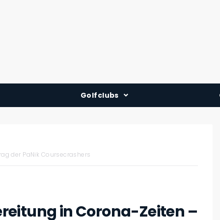
Golfclubs
Deutschland
Österreich
Schweiz
rag der PaNik Coursecrashers
eitung in Corona-Zeiten –