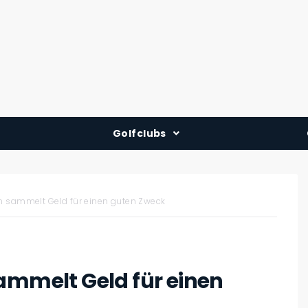
Golfclubs
Deutschland
Österreich
en sammelt Geld für einen guten Zweck
Schweiz
ammelt Geld für einen