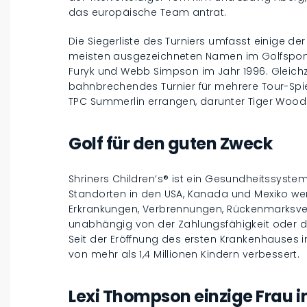
das europäische Team antrat.
Die Siegerliste des Turniers umfasst einige de
meisten ausgezeichneten Namen im Golfsport: F
Furyk und Webb Simpson im Jahr 1996. Gleichze
bahnbrechendes Turnier für mehrere Tour-Spiel
TPC Summerlin errangen, darunter Tiger Wood
Golf für den guten Zweck
Shriners Children’s® ist ein Gesundheitssyste
Standorten in den USA, Kanada und Mexiko we
Erkrankungen, Verbrennungen, Rückenmarksve
unabhängig von der Zahlungsfähigkeit oder d
Seit der Eröffnung des ersten Krankenhauses i
von mehr als 1,4 Millionen Kindern verbessert.
Lexi Thompson einzige Frau 