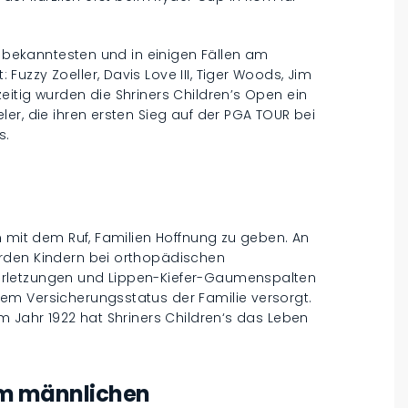
r bekanntesten und in einigen Fällen am
uzzy Zoeller, Davis Love III, Tiger Woods, Jim
itig wurden die Shriners Children’s Open ein
er, die ihren ersten Sieg auf der PGA TOUR bei
s.
m mit dem Ruf, Familien Hoffnung zu geben. An
rden Kindern bei orthopädischen
rletzungen und Lippen-Kiefer-Gaumenspalten
em Versicherungsstatus der Familie versorgt.
m Jahr 1922 hat Shriners Children‘s das Leben
im männlichen