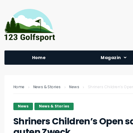
Home
Magazin
Home
News & Stories
News
Shriners Children’s Op
News
News & Stories
Shriners Children’s Open s
guten Zweck