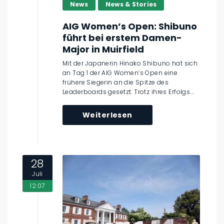
News
News & Stories
AIG Women’s Open: Shibuno
führt bei erstem Damen-
Major in Muirfield
Mit der Japanerin Hinako Shibuno hat sich
an Tag 1 der AIG Women’s Open eine
frühere Siegerin an die Spitze des
Leaderboards gesetzt. Trotz ihres Erfolgs...
Weiterlesen
28
Juli
12:07