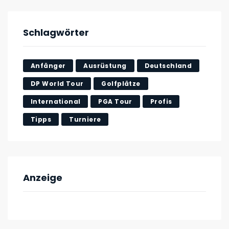
Schlagwörter
Anfänger
Ausrüstung
Deutschland
DP World Tour
Golfplätze
International
PGA Tour
Profis
Tipps
Turniere
Anzeige