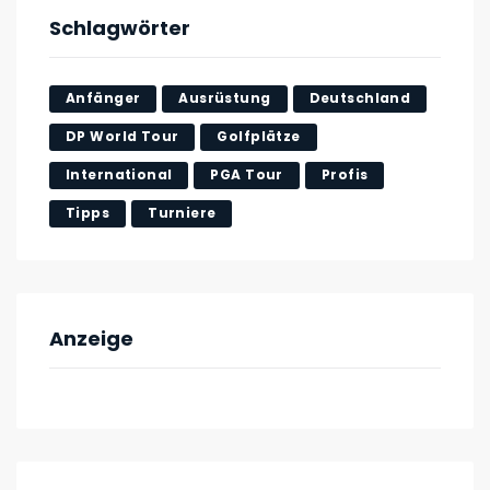
Schlagwörter
Anfänger
Ausrüstung
Deutschland
DP World Tour
Golfplätze
International
PGA Tour
Profis
Tipps
Turniere
Anzeige