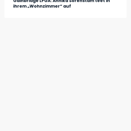
Gainbridge LPGA: Annika Sörenstam teet in
ihrem „Wohnzimmer“ auf