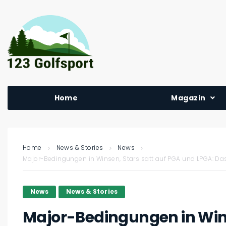
Home
Magazin
Home
News & Stories
News
Major-Bedingungen in Winsen, Stars satt auf PGA und LPGA: D
News
News & Stories
Major-Bedingungen in Wins