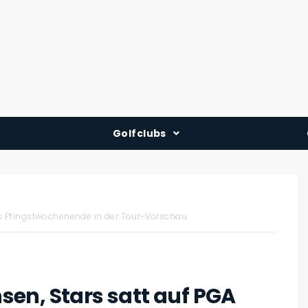
Golfclubs
Deutschland
Österreich
Schweiz
as Pfingstwochenende in der Tour-Vorschau
en, Stars satt auf PGA