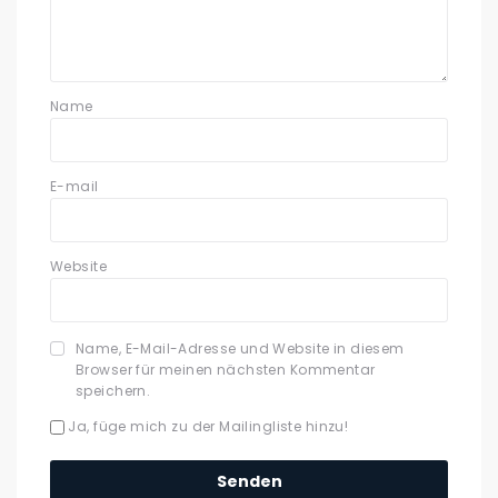
Name
E-mail
Website
Name, E-Mail-Adresse und Website in diesem
Browser für meinen nächsten Kommentar
speichern.
Ja, füge mich zu der Mailingliste hinzu!