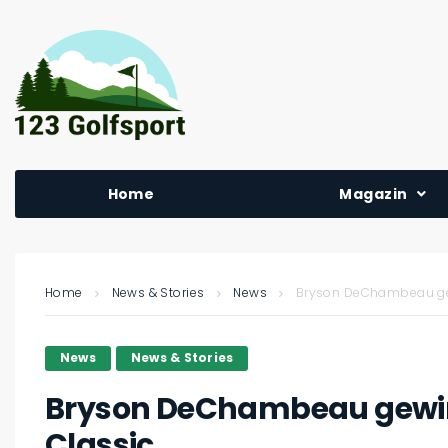
Home
Magazin
Home
News & Stories
News
Bryson DeChambeau gew
News
News & Stories
Bryson DeChambeau gewin
Classic