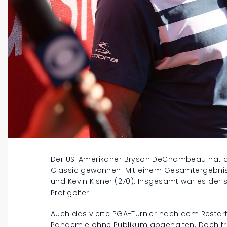
Der US-Amerikaner Bryson DeChambeau hat d
Classic gewonnen. Mit einem Gesamtergebnis 
und Kevin Kisner (270). Insgesamt war es der s
Profigolfer.
Auch das vierte PGA-Turnier nach dem Resta
Pandemie ohne Publikum abgehalten. Doch tro