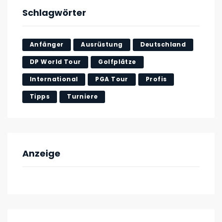
Schlagwörter
Anfänger
Ausrüstung
Deutschland
DP World Tour
Golfplätze
International
PGA Tour
Profis
Tipps
Turniere
Anzeige