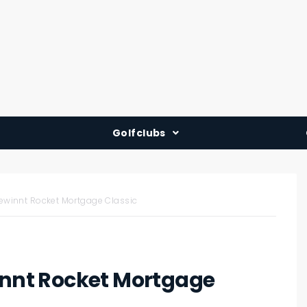
Golfclubs
Deutschland
Österreich
innt Rocket Mortgage Classic
Schweiz
nt Rocket Mortgage