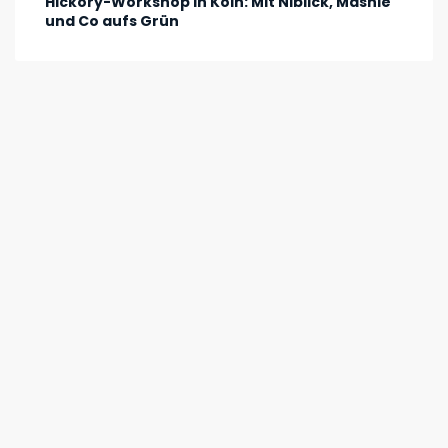
Hickory-Workshop in Köln: Mit Niblick, Mashie
und Co aufs Grün