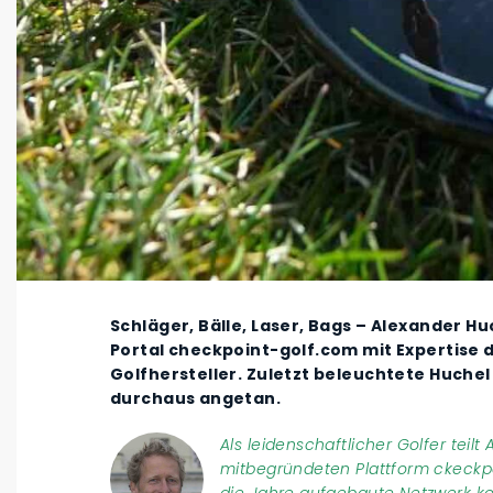
Schläger, Bälle, Laser, Bags – Alexander H
Portal checkpoint-golf.com mit Expertise 
Golfhersteller. Zuletzt beleuchtete Huchel 
durchaus angetan.
Als leidenschaftlicher Golfer teil
mitbegründeten Plattform ckeckpo
die Jahre aufgebaute Netzwerk k