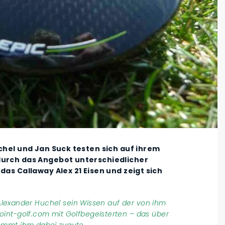
uchel und Jan Suck testen sich auf ihrem
durch das Angebot unterschiedlicher
das Callaway Alex 21 Eisen und zeigt sich
t Alexander Huchel sein Wissen auf der von ihm
int-golf.com mit Golfbegeisterten – das über
ommt ihm dabei zugute.