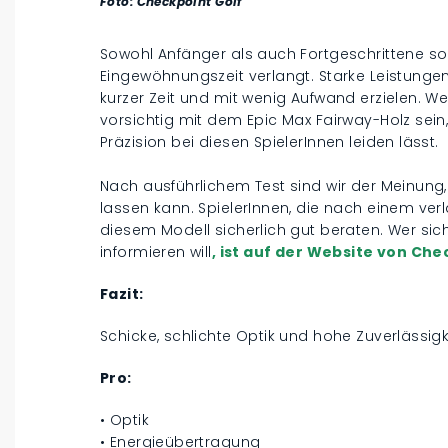
Foto: Checkpoint Golf
Sowohl Anfänger als auch Fortgeschrittene so
Eingewöhnungszeit verlangt. Starke Leistunge
kurzer Zeit und mit wenig Aufwand erzielen. Wer
vorsichtig mit dem Epic Max Fairway-Holz sein,
Präzision bei diesen SpielerInnen leiden lässt.
Nach ausführlichem Test sind wir der Meinun
lassen kann. SpielerInnen, die nach einem ver
diesem Modell sicherlich gut beraten. Wer si
informieren will
, ist auf der Website von Ch
Fazit:
Schicke, schlichte Optik und hohe Zuverlässigk
Pro:
• Optik
• Energieübertragung