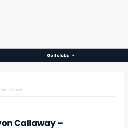
Golfclubs
Deutschland
Österreich
Schweiz
xander Huchel
 von Callaway –