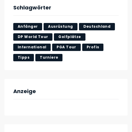
Schlagwörter
Anfänger
Ausrüstung
Deutschland
DP World Tour
Golfplätze
International
PGA Tour
Profis
Tipps
Turniere
Anzeige