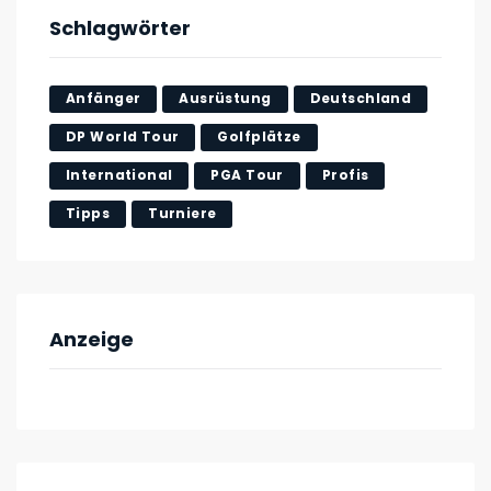
Schlagwörter
Anfänger
Ausrüstung
Deutschland
DP World Tour
Golfplätze
International
PGA Tour
Profis
Tipps
Turniere
Anzeige