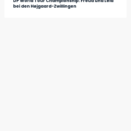
DP World Tour Championship: Freud und Leid
bei den Højgaard-Zwillingen