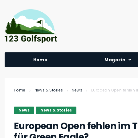
Home
Magazin
Home
News & Stories
News
European Open fehlen im
News
News & Stories
European Open fehlen im T
für Green Eagle?