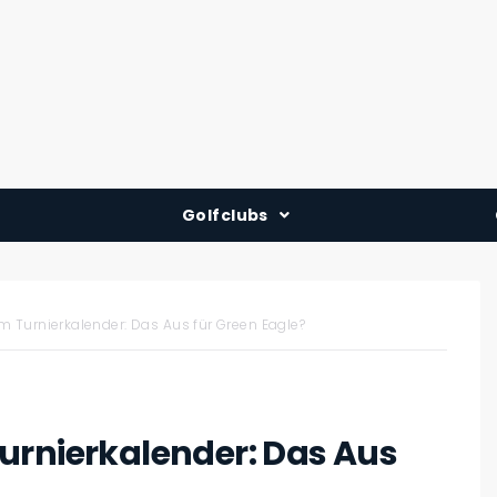
Golfclubs
Deutschland
Österreich
 Turnierkalender: Das Aus für Green Eagle?
Schweiz
urnierkalender: Das Aus