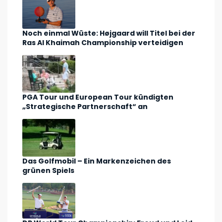
Noch einmal Wüste: Højgaard will Titel bei der
Ras Al Khaimah Championship verteidigen
PGA Tour und European Tour kündigten
„Strategische Partnerschaft“ an
Das Golfmobil – Ein Markenzeichen des
grünen Spiels