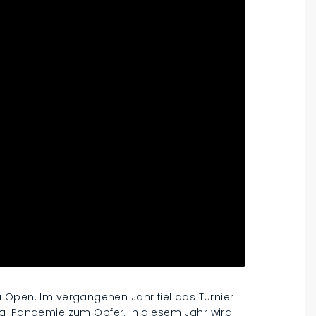
 Open. Im vergangenen Jahr fiel das Turnier
Pandemie zum Opfer. In diesem Jahr wird