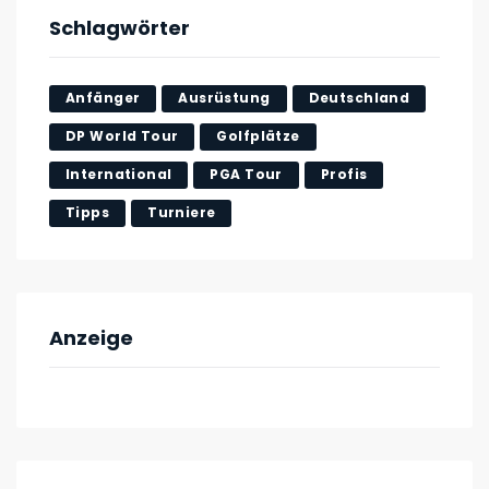
Schlagwörter
Anfänger
Ausrüstung
Deutschland
DP World Tour
Golfplätze
International
PGA Tour
Profis
Tipps
Turniere
Anzeige