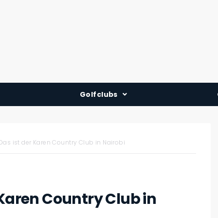
Golfclubs
Deutschland
Österreich
Das ist der Karen Country Club in Nairobi
Schweiz
 Karen Country Club in