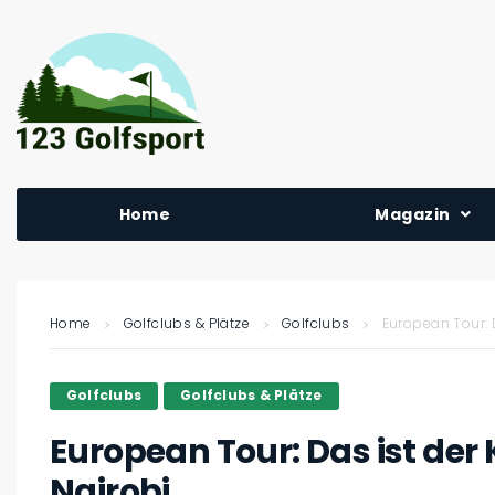
Home
Magazin
Home
Golfclubs & Plätze
Golfclubs
European Tour: 
Golfclubs
Golfclubs & Plätze
European Tour: Das ist der
Nairobi