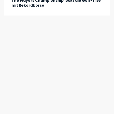
The Players Championship lockt die Golf-Elite
mit Rekordbörse