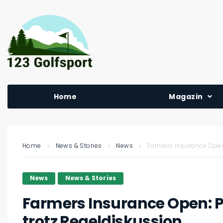
Home
Magazin
Home
News & Stories
News
Farmers Insurance Open:
News
News & Stories
Farmers Insurance Open: P
trotz Regeldiskussion