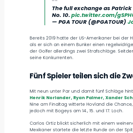
The full exchange as Patrick
No. 10.
pic.twitter.com/gSP
— PGA TOUR (@PGATOUR)
J
Bereits 2019 hatte der US-Amerikaner bei der 
als er sich an einem Bunker einen regelwidrige
der Golfer allerdings zwei Strafschläge. Seitd
seine Konkurrenten.
Fünf Spieler teilen sich die Z
Mit neun unter Par und damit fünf Schläge hin
Henrik Norlander, Ryan Palmer, Xander Sch
Nine am Finaltag witterte Hovland die Chance
jedoch mit Bogeys am 14., 15. und 17. Loch.
Carlos Ortiz blickt sicherlich mit einem weine
Mexikaner startete die letzte Runde an der Spit