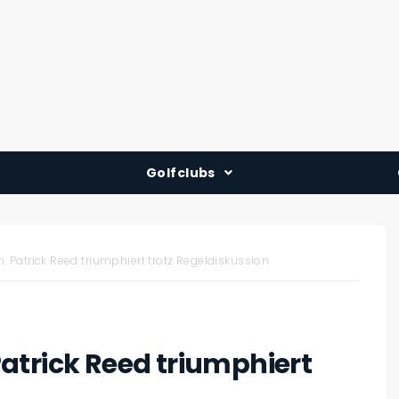
Golfclubs
Deutschland
Österreich
 Patrick Reed triumphiert trotz Regeldiskussion
Schweiz
atrick Reed triumphiert