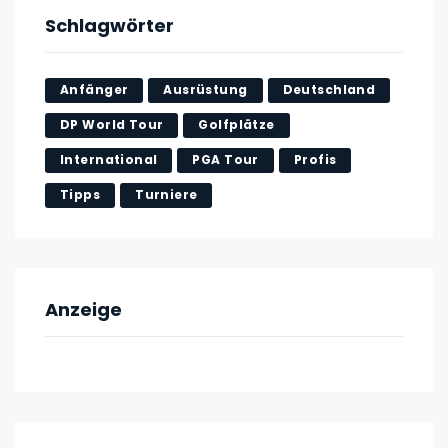
Schlagwörter
Anfänger
Ausrüstung
Deutschland
DP World Tour
Golfplätze
International
PGA Tour
Profis
Tipps
Turniere
Anzeige