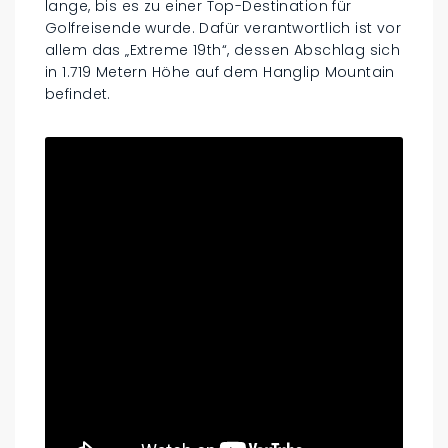
lange, bis es zu einer Top-Destination für
Golfreisende wurde. Dafür verantwortlich ist vor
allem das „Extreme 19th“, dessen Abschlag sich
in 1.719 Metern Höhe auf dem Hanglip Mountain
befindet.