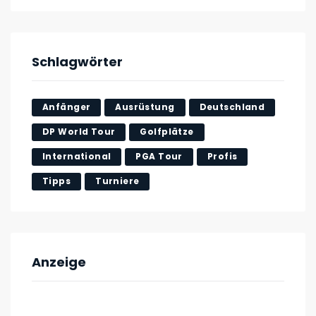
Schlagwörter
Anfänger
Ausrüstung
Deutschland
DP World Tour
Golfplätze
International
PGA Tour
Profis
Tipps
Turniere
Anzeige