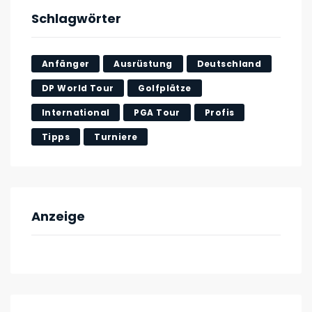
Schlagwörter
Anfänger
Ausrüstung
Deutschland
DP World Tour
Golfplätze
International
PGA Tour
Profis
Tipps
Turniere
Anzeige