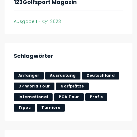
123Golfsport Magazin
Ausgabe 1 - Q4 2023
Schlagwörter
Anfänger
Ausrüstung
Deutschland
DP World Tour
Golfplätze
International
PGA Tour
Profis
Tipps
Turniere