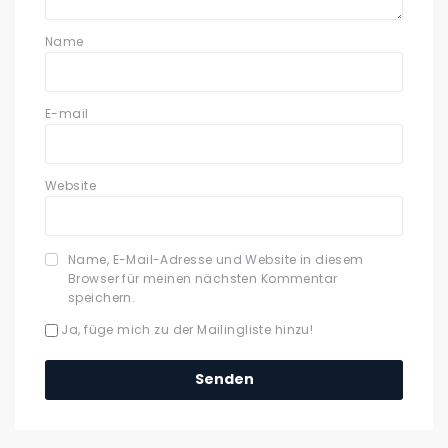
Name
E-mail
Website
Name, E-Mail-Adresse und Website in diesem
Browser für meinen nächsten Kommentar
speichern.
Ja, füge mich zu der Mailingliste hinzu!