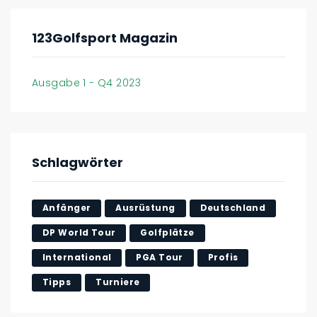
123Golfsport Magazin
Ausgabe 1 - Q4 2023
Schlagwörter
Anfänger
Ausrüstung
Deutschland
DP World Tour
Golfplätze
International
PGA Tour
Profis
Tipps
Turniere