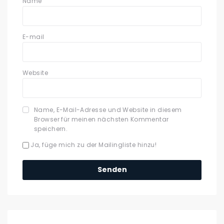
Name
E-mail
Website
Name, E-Mail-Adresse und Website in diesem
Browser für meinen nächsten Kommentar
speichern.
Ja, füge mich zu der Mailingliste hinzu!