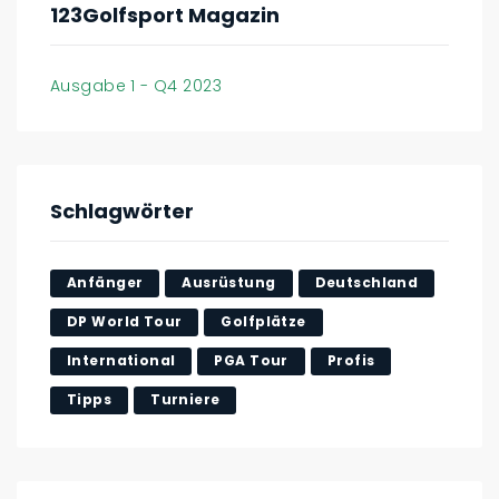
123Golfsport Magazin
Ausgabe 1 - Q4 2023
Schlagwörter
Anfänger
Ausrüstung
Deutschland
DP World Tour
Golfplätze
International
PGA Tour
Profis
Tipps
Turniere