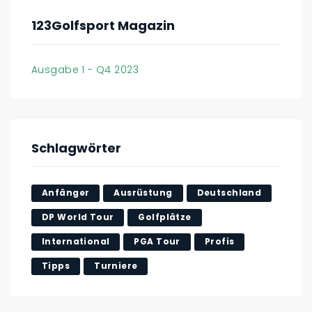
123Golfsport Magazin
Ausgabe 1 - Q4 2023
Schlagwörter
Anfänger
Ausrüstung
Deutschland
DP World Tour
Golfplätze
International
PGA Tour
Profis
Tipps
Turniere