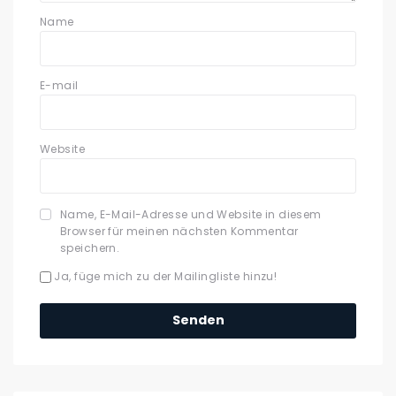
Name
E-mail
Website
Name, E-Mail-Adresse und Website in diesem
Browser für meinen nächsten Kommentar
speichern.
Ja, füge mich zu der Mailingliste hinzu!