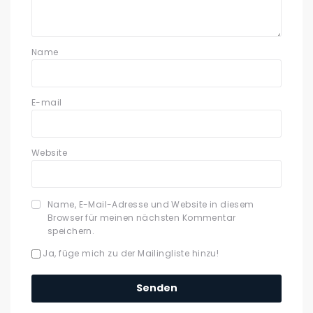
Name
E-mail
Website
Name, E-Mail-Adresse und Website in diesem
Browser für meinen nächsten Kommentar
speichern.
Ja, füge mich zu der Mailingliste hinzu!