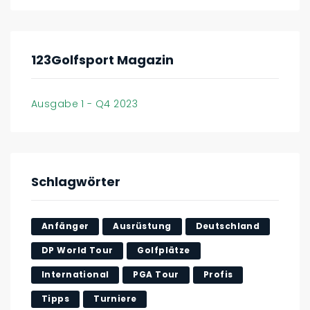
123Golfsport Magazin
Ausgabe 1 - Q4 2023
Schlagwörter
Anfänger
Ausrüstung
Deutschland
DP World Tour
Golfplätze
International
PGA Tour
Profis
Tipps
Turniere