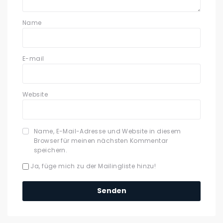
Name
E-mail
Website
Name, E-Mail-Adresse und Website in diesem
Browser für meinen nächsten Kommentar
speichern.
Ja, füge mich zu der Mailingliste hinzu!