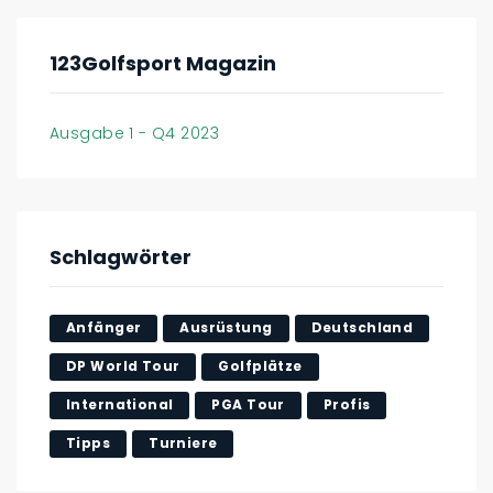
123Golfsport Magazin
Ausgabe 1 - Q4 2023
Schlagwörter
Anfänger
Ausrüstung
Deutschland
DP World Tour
Golfplätze
International
PGA Tour
Profis
Tipps
Turniere