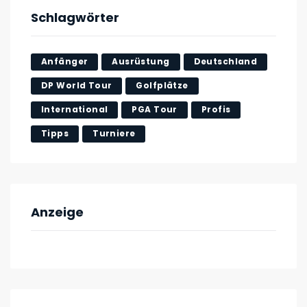
Schlagwörter
Anfänger
Ausrüstung
Deutschland
DP World Tour
Golfplätze
International
PGA Tour
Profis
Tipps
Turniere
Anzeige