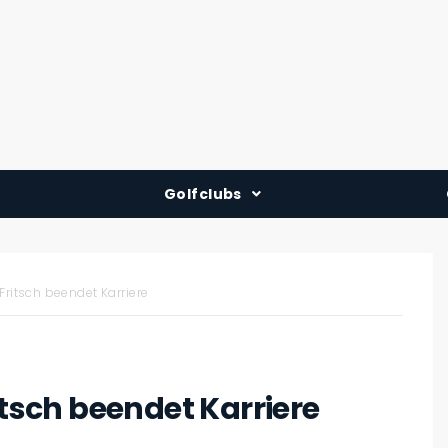
Golfclubs
Deutschland
Österreich
 Fritsch beendet Karriere
Schweiz
itsch beendet Karriere