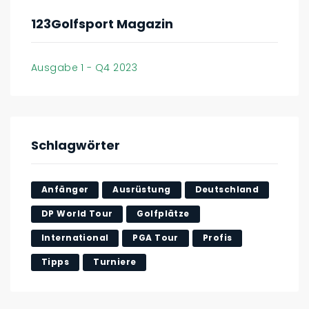
123Golfsport Magazin
Ausgabe 1 - Q4 2023
Schlagwörter
Anfänger
Ausrüstung
Deutschland
DP World Tour
Golfplätze
International
PGA Tour
Profis
Tipps
Turniere