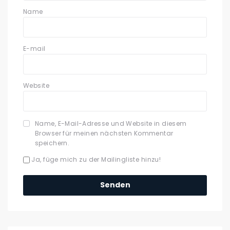
Name
E-mail
Website
Name, E-Mail-Adresse und Website in diesem
Browser für meinen nächsten Kommentar
speichern.
Ja, füge mich zu der Mailingliste hinzu!