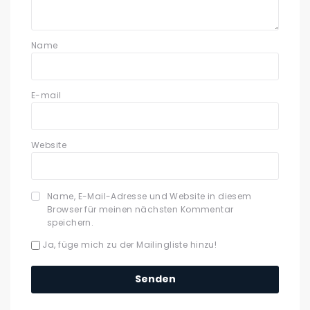
Name
E-mail
Website
Name, E-Mail-Adresse und Website in diesem
Browser für meinen nächsten Kommentar
speichern.
Ja, füge mich zu der Mailingliste hinzu!