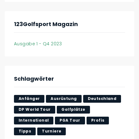
123Golfsport Magazin
Ausgabe 1 - Q4 2023
Schlagwörter
Anfänger
Ausrüstung
Deutschland
DP World Tour
Golfplätze
International
PGA Tour
Profis
Tipps
Turniere