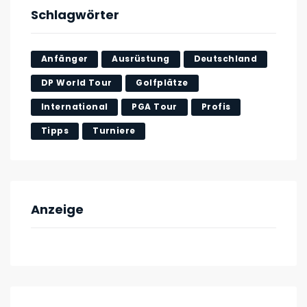
Schlagwörter
Anfänger
Ausrüstung
Deutschland
DP World Tour
Golfplätze
International
PGA Tour
Profis
Tipps
Turniere
Anzeige