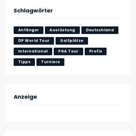
Schlagwörter
Anfänger
Ausrüstung
Deutschland
DP World Tour
Golfplätze
International
PGA Tour
Profis
Tipps
Turniere
Anzeige