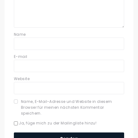
Name
E-mail
Website
Name, E-Mail-Adresse und Website in diesem
Browser für meinen nächsten Kommentar
speichern.
Ja, füge mich zu der Mailingliste hinzu!