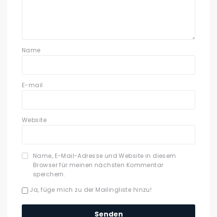
Name
E-mail
Website
Name, E-Mail-Adresse und Website in diesem
Browser für meinen nächsten Kommentar
speichern.
Ja, füge mich zu der Mailingliste hinzu!