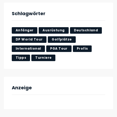
Schlagwörter
Anfänger
Ausrüstung
Deutschland
DP World Tour
Golfplätze
International
PGA Tour
Profis
Tipps
Turniere
Anzeige