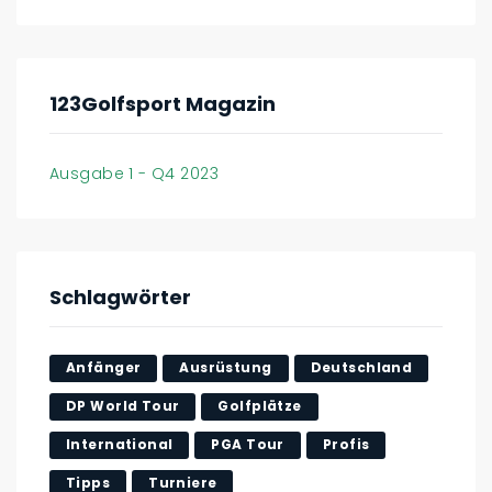
123Golfsport Magazin
Ausgabe 1 - Q4 2023
Schlagwörter
Anfänger
Ausrüstung
Deutschland
DP World Tour
Golfplätze
International
PGA Tour
Profis
Tipps
Turniere