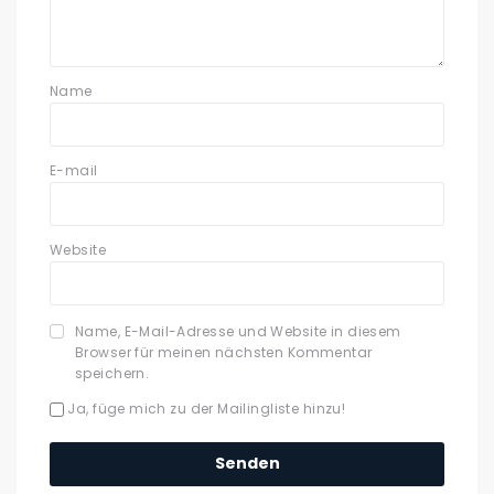
Name
E-mail
Website
Name, E-Mail-Adresse und Website in diesem
Browser für meinen nächsten Kommentar
speichern.
Ja, füge mich zu der Mailingliste hinzu!