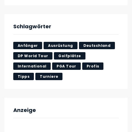
Schlagwörter
Anfänger
Ausrüstung
Deutschland
DP World Tour
Golfplätze
International
PGA Tour
Profis
Tipps
Turniere
Anzeige