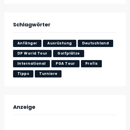
Schlagwörter
Anfänger
Ausrüstung
Deutschland
DP World Tour
Golfplätze
International
PGA Tour
Profis
Tipps
Turniere
Anzeige