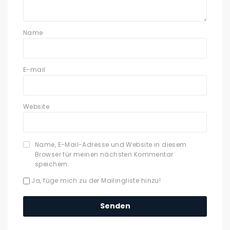
Name
E-mail
Website
Name, E-Mail-Adresse und Website in diesem
Browser für meinen nächsten Kommentar
speichern.
Ja, füge mich zu der Mailingliste hinzu!