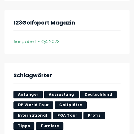
123Golfsport Magazin
Ausgabe 1 - Q4 2023
Schlagwörter
Anfänger
Ausrüstung
Deutschland
DP World Tour
Golfplätze
International
PGA Tour
Profis
Tipps
Turniere