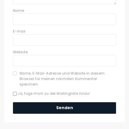
Name
E-mail
Website
Name, E-Mail-Adresse und Website in diesem
Browser für meinen nächsten Kommentar
speichern.
Ja, füge mich zu der Mailingliste hinzu!