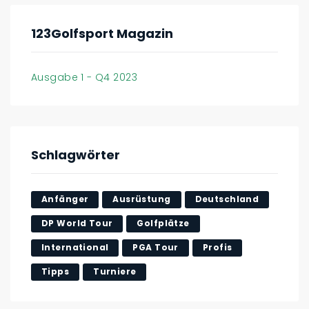
123Golfsport Magazin
Ausgabe 1 - Q4 2023
Schlagwörter
Anfänger
Ausrüstung
Deutschland
DP World Tour
Golfplätze
International
PGA Tour
Profis
Tipps
Turniere