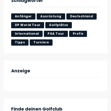
Schlagwörter
Anfänger
Ausrüstung
Deutschland
DP World Tour
Golfplätze
International
PGA Tour
Profis
Tipps
Turniere
Anzeige
Finde deinen Golfclub