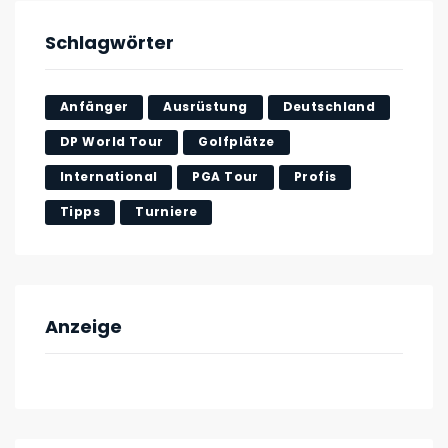
Schlagwörter
Anfänger
Ausrüstung
Deutschland
DP World Tour
Golfplätze
International
PGA Tour
Profis
Tipps
Turniere
Anzeige