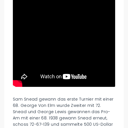
Sam Snead gewann das erste Turnier mit einer
68. George Von Elm wurde Zweiter mit 72.
Snead und George Lewis gewannen das Pro-
Am mit einer 68. 1938 gewann Snead erneut,
schoss 72-67-139 und sammelte 500 US-Dollar