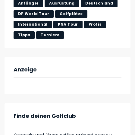
Anfänger
Ausrüstung
Deutschland
DP World Tour
Golfplätze
International
PGA Tour
Profis
Tipps
Turniere
Anzeige
Finde deinen Golfclub
Kompakt und übersichtlich präsentieren wir