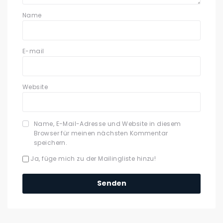
Name
E-mail
Website
Name, E-Mail-Adresse und Website in diesem
Browser für meinen nächsten Kommentar
speichern.
Ja, füge mich zu der Mailingliste hinzu!