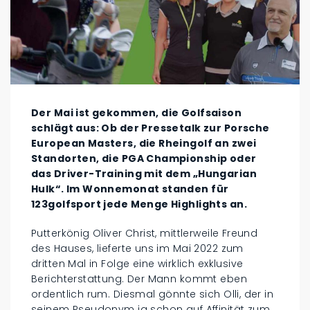
Der Mai ist gekommen, die Golfsaison
schlägt aus: Ob der Pressetalk zur Porsche
European Masters, die Rheingolf an zwei
Standorten, die PGA Championship oder
das Driver-Training mit dem „Hungarian
Hulk“. Im Wonnemonat standen für
123golfsport jede Menge Highlights an.
Putterkönig Oliver Christ, mittlerweile Freund
des Hauses, lieferte uns im Mai 2022 zum
dritten Mal in Folge eine wirklich exklusive
Berichterstattung. Der Mann kommt eben
ordentlich rum. Diesmal gönnte sich Olli, der in
seinem Pseudonym ja schon auf Affinität zum