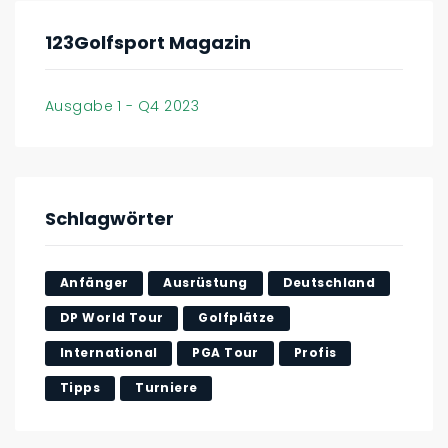
123Golfsport Magazin
Ausgabe 1 - Q4 2023
Schlagwörter
Anfänger
Ausrüstung
Deutschland
DP World Tour
Golfplätze
International
PGA Tour
Profis
Tipps
Turniere