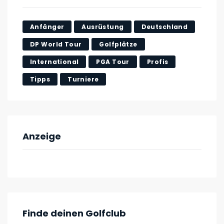
Anfänger
Ausrüstung
Deutschland
DP World Tour
Golfplätze
International
PGA Tour
Profis
Tipps
Turniere
Anzeige
Finde deinen Golfclub